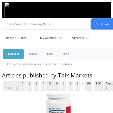
Recent Quotes
My Watchlist
Indicators
Markets
Stocks
ETFs
Tools
Overview
News
Currencies
International
Treasuries
Articles published by Talk Markets
...
<
1
2
3
4
5
6
7
8
9
99
100
Next
Previous
>