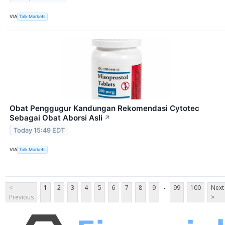
VIA
Talk Markets
Obat Penggugur Kandungan Rekomendasi Cytotec
Sebagai Obat Aborsi Asli
↗
Today 15:49 EDT
VIA
Talk Markets
...
<
1
2
3
4
5
6
7
8
9
99
100
Next
Previous
>